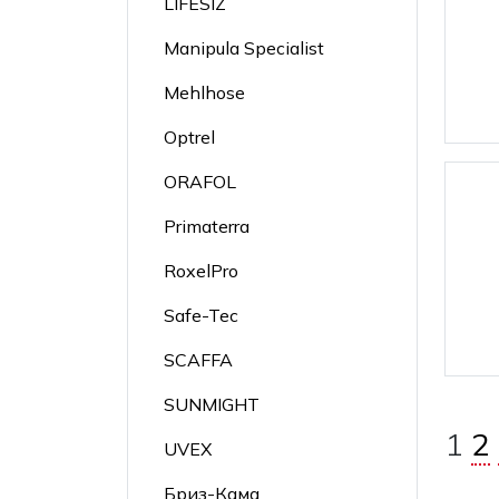
LIFESIZ
Manipula Specialist
Mehlhose
Optrel
ORAFOL
Primaterra
RoxelPro
Safe-Tec
SCAFFA
SUNMIGHT
Па
1
2
UVEX
за
Бриз-Кама