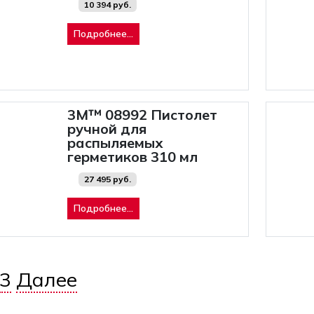
10 394 руб.
Подробнее...
3M™ 08992 Пистолет
ручной для
распыляемых
герметиков 310 мл
27 495 руб.
Подробнее...
гинация
3
Далее
писей