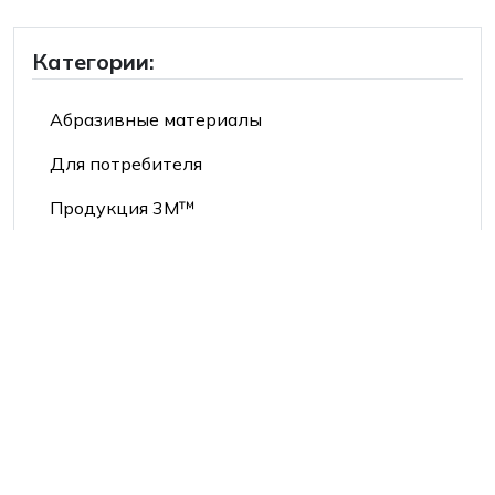
Категории:
Абразивные материалы
Для потребителя
Продукция 3М™
Продукция Mehlhose®
Средства индивидуальной защиты
Производители:
2Hands/Siberia
3M