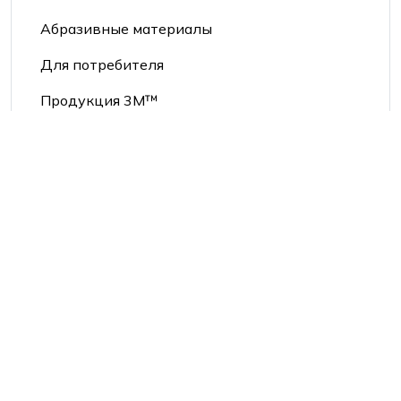
Абразивные материалы
Для потребителя
Продукция 3М™
Продукция Mehlhose®
Средства индивидуальной защиты
Производители:
2Hands/Siberia
3M
DM reflective materials