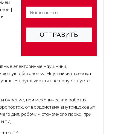
нием
тное |
ая
вные электронные наушники,
жающую обстановку. Наушники отсекают
лучше. В наушниках вы не почувствуете
 и бурение, при механических работах
 аэропортах, от воздействия внутрицеховых
его дня, рабочим станочного парка, при
 т.д.
 110 Дб,