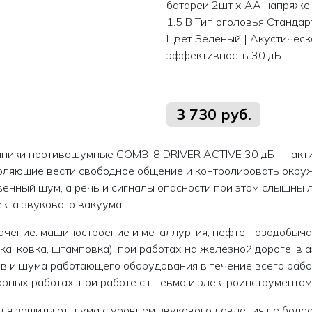
батареи 2шт х АА напряже
1.5 В Тип оголовья Стандар
Цвет Зеленый | Акустическ
эффективность 30 дБ
3 730 руб.
ники противошумные СОМЗ-8 DRIVER ACTIVE 30 дБ — акти
оляющие вести свободное общение и контролировать окру
венный шум, а речь и сигналы опасности при этом слышны 
кта звукового вакуума.
ачение: машиностроение и металлургия, нефте-газодобыча
ка, ковка, штамповка), при работах на железной дороге, в
в и шума работающего оборудования в течение всего рабоч
рных работах, при работе с пневмо и электроинструментом и
для защиты от шума с уровнем звукового давления не более