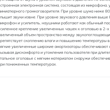
встроенная электронная система, состоящая из микрофона, 
миниатюрного громкоговорителя. При уровне шума ниже 80
слышит звуки извне. При уровне звукового давления выше 
микрофон и усилитель, наушники работают как обычный па
усиленное крепление увеличенных чашек к оголовью в 2-х 
увеличенный объем пространства между звукопоглощающи
препятствует скоплению влаги и повышению температуры в
мягкие увеличенные широкие амортизаторы обеспечивают о
вызывая дискомфорта и утомления пользователя при длите
стальное оголовье с мягким материалом снаружи обеcпечи
при пониженных температурах.