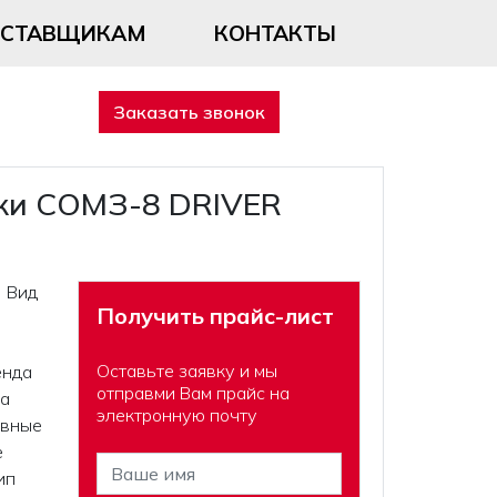
ОСТАВЩИКАМ
КОНТАКТЫ
Заказать звонок
ки СОМЗ-8 DRIVER
 Вид
Получить прайс-лист
Оставьте заявку и мы
енда
отправми Вам прайс на
ва
электронную почту
ивные
е
ип