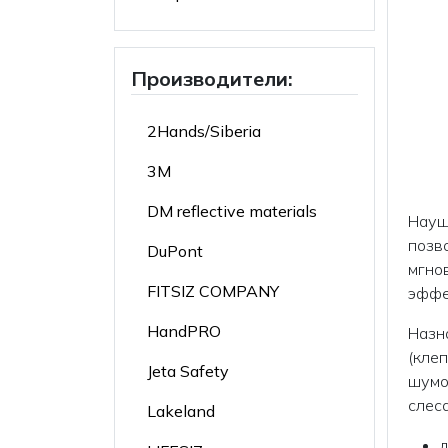
Производители:
2Hands/Siberia
3M
DM reflective materials
Науш
позв
DuPont
мгно
FITSIZ COMPANY
эффе
HandPRO
Назн
(клеп
Jeta Safety
шумо
слеса
Lakeland