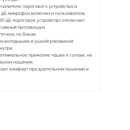
усилителя, порогового устройства и
 дБ микрофон включен и пользователь
80 дБ пороговое устройство отключает
ссивный противошум,
точках по бокам,
м вкладышем и ушной раковиной
нутри,
птимальное прижатие чашек к голове, не
льном ношении,
вает комфорт при длительном ношении и