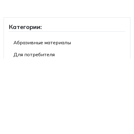
Категории:
Абразивные материалы
Для потребителя
Продукция 3М™
Продукция Mehlhose®
Средства индивидуальной защиты
Производители:
2Hands/Siberia