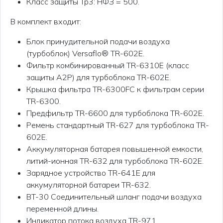
Класс защиты Tp3: НФЗ = 500.
В комплект входит:
Блок принудительной подачи воздуха
(турбоблок) Versaflo® TR-602E.
Фильтр комбинированный TR-6310E (класс
защиты A2P) для турбоблока TR-602E.
Крышка фильтра TR-6300FC к фильтрам серии
TR-6300.
Предфильтр TR-6600 для турбоблока TR-602E.
Ремень стандартный TR-627 для турбоблока TR-
602E.
Аккумуляторная батарея повышенной емкости,
литий-ионная TR-632 для турбоблока TR-602E.
Зарядное устройство TR-641E для
аккумуляторной батареи TR-632.
BT-30 Соединительный шланг подачи воздуха
переменной длины.
Индикатор потока воздуха TR-971.