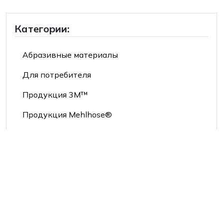
Категории:
Абразивные материалы
Для потребителя
Продукция 3М™
Продукция Mehlhose®
Средства индивидуальной защиты
Производители:
2Hands/Siberia
3M