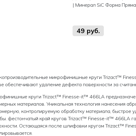
| Минерал SiC Форма Пряма
49 руб.
копроизводительные микрофинишные круги Trizact™ Fines
ве обеспечивают удаление дефекта поверхности за считан
офинишные круги Trizact™ Finesse-it™ 466LA предназначе
мерных материалов. Уникальная технология нанесения абр
омерную, контролируемую обработку материала, быстрое у
бы. фестончатый край кругов Trizact™ Finesse-it™ 466LA г
рхности. Остающаяся после шлифовки кругом Trizact™ Fine
лировывается.