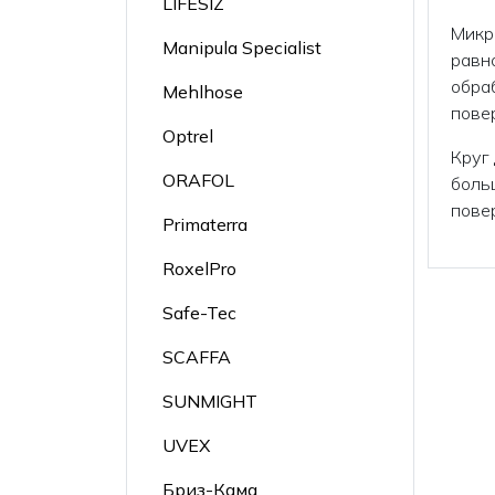
LIFESIZ
Микр
Manipula Specialist
равн
обра
Mehlhose
пове
Optrel
Круг
ORAFOL
боль
пове
Primaterra
RoxelPro
Safe-Tec
SCAFFA
SUNMIGHT
UVEX
Бриз-Кама