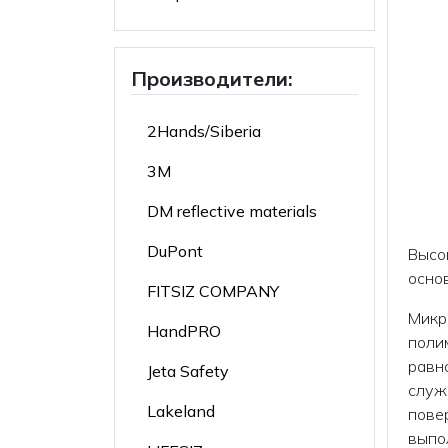
Производители:
2Hands/Siberia
3M
DM reflective materials
DuPont
Высо
осно
FITSIZ COMPANY
Микр
HandPRO
поли
равн
Jeta Safety
служ
Lakeland
пове
выпо