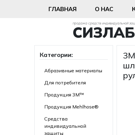
ГЛАВНАЯ
О НАС
продажа средств индивидуальной за
СИЗЛАБ
3M
Категории:
шл
Абразивные материалы
ру
Для потребителя
Продукция 3М™
Продукция Mehlhose®
Средства
индивидуальной
защиты