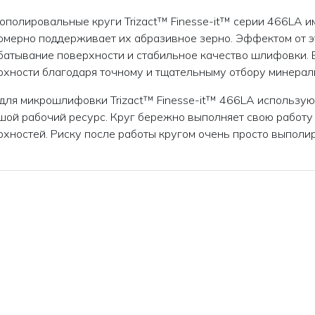
ополировальные круги Trizact™ Finesse-it™ серии 466LA и
омерно поддерживает их абразивное зерно. Эффектом от э
батывание поверхности и стабильное качество шлифовки. В
рхности благодаря точному и тщательныму отбору минерал
 для микрошлифовки Trizact™ Finesse-it™ 466LA используют
шой рабочий ресурс. Круг бережно выполняет свою работу
рхностей. Риску после работы кругом очень просто выполи