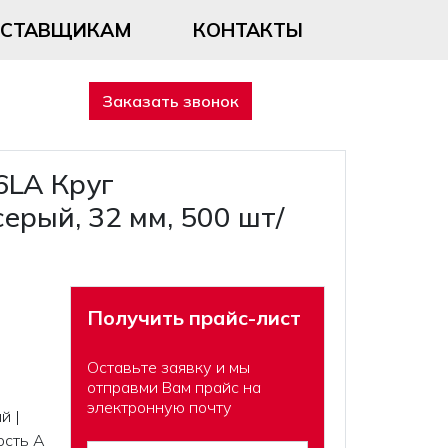
ОСТАВЩИКАМ
КОНТАКТЫ
Заказать звонок
6LA Круг
ерый, 32 мм, 500 шт/
Получить прайс-лист
Оставьте заявку и мы
отправми Вам прайс на
электронную почту
й |
ость А