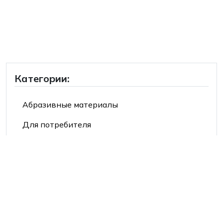
Категории:
Абразивные материалы
Для потребителя
Продукция 3М™
Продукция Mehlhose®
Средства индивидуальной защиты