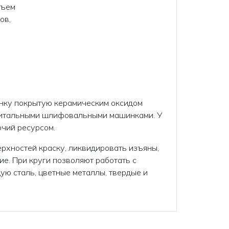
Съем
ов,
ленку покрытую керамическим оксидом
рбитальными шлифовальными машинками. У
очий ресурсом.
верхностей краску, ликвидировать изъяны,
е. При круги позволяют работать с
ю сталь, цветные металлы, твердые и