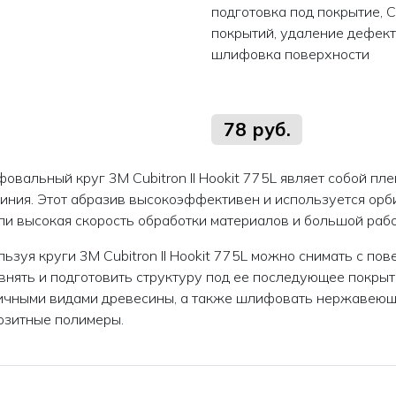
подготовка под покрытие, 
покрытий, удаление дефект
шлифовка поверхности
78 руб.
овальный круг 3M Cubitron II Hookit 775L являет собой п
иния. Этот абразив высокоэффективен и используется о
ли высокая скорость обработки материалов и большой раб
ьзуя круги 3M Cubitron II Hookit 775L можно снимать с по
внять и подготовить структуру под ее последующее покрыти
ичными видами древесины, а также шлифовать нержавеющу
озитные полимеры.