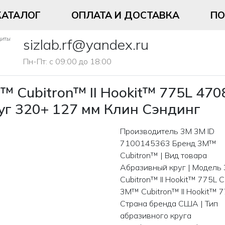
КАТАЛОГ
ОПЛАТА И ДОСТАВКА
П
щиты
sizlab.rf@yandex.ru
Пн-Пт: с 09:00 до 18:00
™ Cubitron™ II Hookit™ 775L 4
уг 320+ 127 мм Клин Сэндинг
Производитель 3M 3M ID
7100145363 Бренд 3M™
Cubitron™ | Вид товара
Абразивный круг | Модел
Cubitron™ II Hookit™ 775L 
3M™ Cubitron™ II Hookit™ 7
Страна бренда США | Тип
абразивного круга