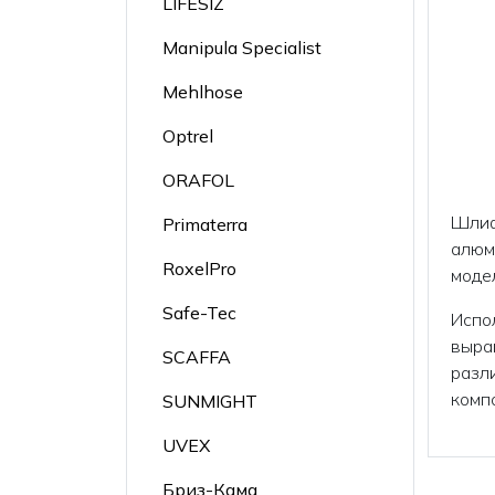
LIFESIZ
Manipula Specialist
Mehlhose
Optrel
ORAFOL
Шлиф
Primaterra
алюм
RoxelPro
моде
Safe-Tec
Испол
выра
SCAFFA
разл
комп
SUNMIGHT
UVEX
Бриз-Кама