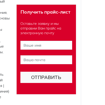
ный
Получить прайс-лист
ния,
сновы
Оставьте заявку и мы
отправми Вам прайс на
ы
электронную почту
,
ые
ы,
-
ть
ий
я |
иния)
е