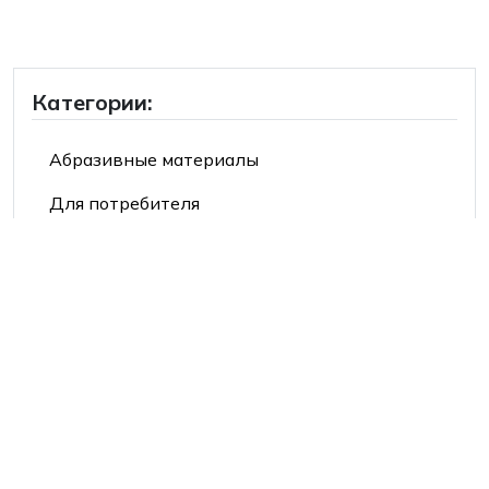
Категории:
Абразивные материалы
Для потребителя
Продукция 3М™
Продукция Mehlhose®
Средства индивидуальной защиты
Производители:
2Hands/Siberia