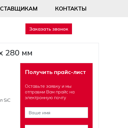
ОСТАВЩИКАМ
КОНТАКТЫ
Заказать звонок
х 280 мм
Получить прайс-лист
Оставьте заявку и мы
отправми Вам прайс на
электронную почту
л SiC