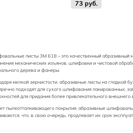
73 руб.
овальные листы 3M 618 – это качественный абразивный ма
анения механических изъянов, шлифовки и чистовой обрабо
рального дерева и фанеры.
одаря мелкой зернистости, абразивные листы на гладкой б
пречно подходят для сухого шлифования лакированных, з
рхностей для придания более привлекательного внешнего 
чет пылеотталкивающего покрытия, абразивные шлифоваль
иваются, что, в свою очередь, продлевает их срок эксплуат