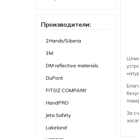
Производители:
2Hands/Siberia
3M
Шлиф
DM reflective materials
устр
нату
DuPont
Благ
FITSIZ COMPANY
безу
пове
HandPRO
За с
Jeta Safety
засал
Lakeland