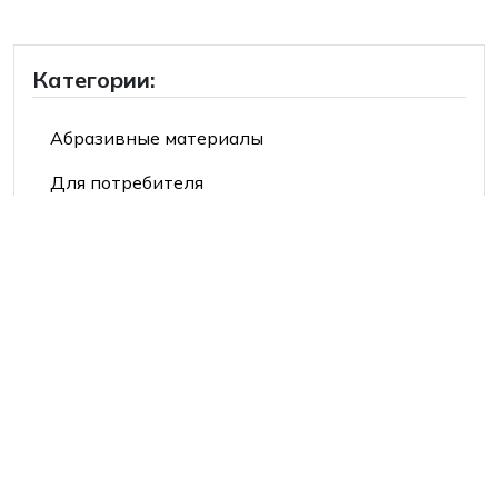
Категории:
Абразивные материалы
Для потребителя
Продукция 3М™
Продукция Mehlhose®
Средства индивидуальной защиты
Производители:
2Hands/Siberia